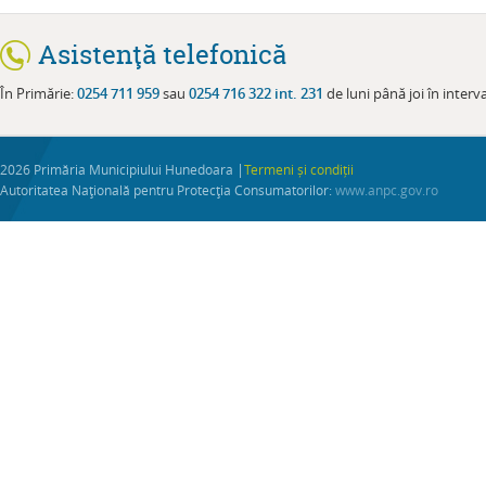
Asistenţă telefonică
În Primărie:
0254 711 959
sau
0254 716 322 int. 231
de luni până joi în interval
|
2026 Primăria Municipiului Hunedoara
Termeni și condiții
Autoritatea Naţională pentru Protecţia Consumatorilor:
www.anpc.gov.ro